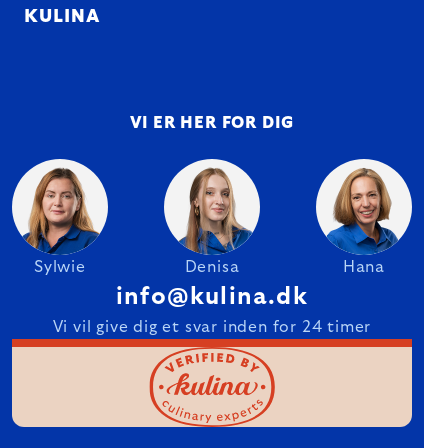
KULINA
VI ER HER FOR DIG
Sylwie
Denisa
Hana
info@kulina.dk
Vi vil give dig et svar inden for 24 timer