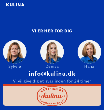
KULINA
VI ER HER FOR DIG
Sylwie
Denisa
Hana
info@kulina.dk
Vi vil give dig et svar inden for 24 timer