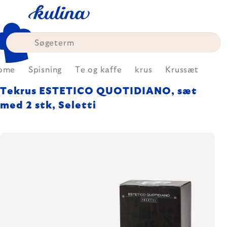
Skip
to
content
ome
Spisning
Te og kaffe
krus
Krussæt
Tekrus ESTETICO QUOTIDIANO, sæt
med 2 stk, Seletti