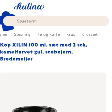
Skip
to
content
ome
Spisning
Te og kaffe
krus
Krussæt
Kop XILIN 100 ml, sæt med 2 stk,
kamelfarvet gul, støbejern,
Bredemeijer