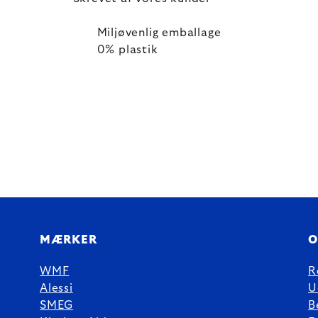
Miljøvenlig emballage
0% plastik
MÆRKER
O
WMF
R
Alessi
U
SMEG
B