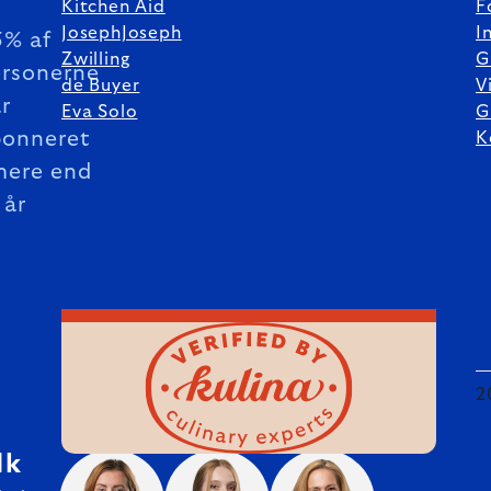
Kitchen Aid
F
JosephJoseph
I
5% af
Zwilling
G
rsonerne
de Buyer
V
r
Eva Solo
G
bonneret
K
mere end
 år
2
dk