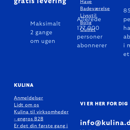
gratis levering
Have
Badeværelse
8
Livsstil
Allerede
pe
Bolig
Maksimalt
177 000
ha
Outlet
2 gange
personer
a
om ugen
abonnerer
i 
et
KULINA
Anmeldelser
VI ER HER FOR DIG
Lidt om os
Kulina til virksomheder
- engros B2B
info@kulina.
Er det din første gang i