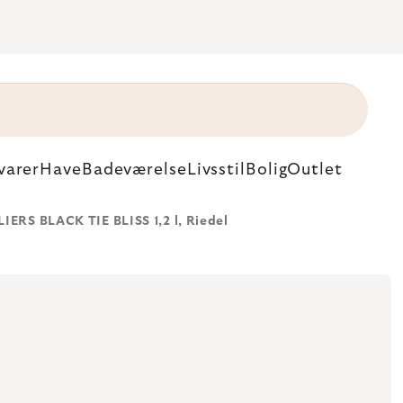
varer
Have
Badeværelse
Livsstil
Bolig
Outlet
IERS BLACK TIE BLISS 1,2 l, Riedel