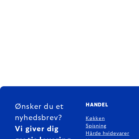
FOOTER
HANDEL
Ønsker du et
nyhedsbrev?
Køkken
Spisning
Vi giver dig
Hårde hvidevarer