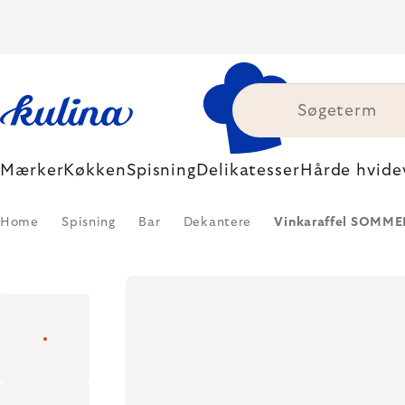
Skip
to
content
Mærker
Køkken
Spisning
Delikatesser
Hårde hvide
Home
Spisning
Bar
Dekantere
Vinkaraffel SOMMEL