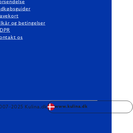
orsendelse
ndkøbsguider
avekort
ilkår og betingelser
DPR
ontakt os
007–2025 Kulina.dk
www.kulina.dk