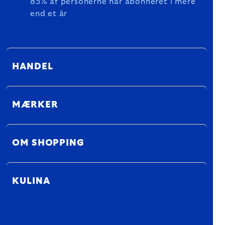
85% af personerne har abonneret i mere
end et år
HANDEL
MÆRKER
OM SHOPPING
KULINA