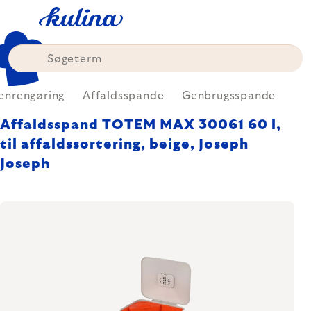
Skip
to
content
enrengøring
Affaldsspande
Genbrugsspande
Affaldsspand TOTEM MAX 30061 60 l,
til affaldssortering, beige, Joseph
Joseph