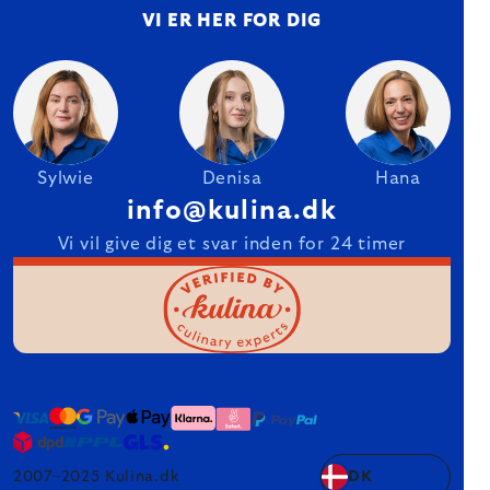
VI ER HER FOR DIG
Sylwie
Denisa
Hana
info@kulina.dk
Vi vil give dig et svar inden for 24 timer
2007–2025 Kulina.dk
DK