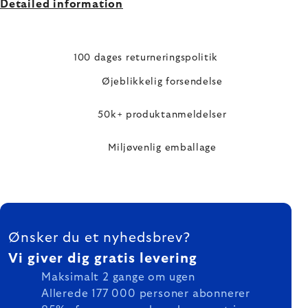
Detailed information
100 dages returneringspolitik
Øjeblikkelig forsendelse
50k+ produktanmeldelser
Miljøvenlig emballage
FOOTER
Ønsker du et nyhedsbrev?
Vi giver dig gratis levering
Maksimalt 2 gange om ugen
Allerede 177 000 personer abonnerer