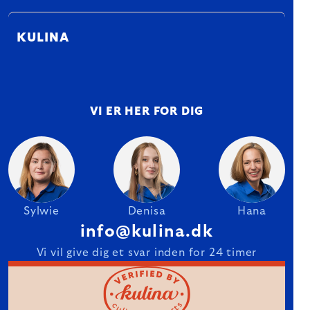
KULINA
VI ER HER FOR DIG
Sylwie
Denisa
Hana
info@kulina.dk
Vi vil give dig et svar inden for 24 timer