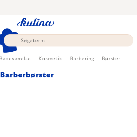
Skip
to
content
Badeværelse
Kosmetik
Barbering
Børster
Barberbørster