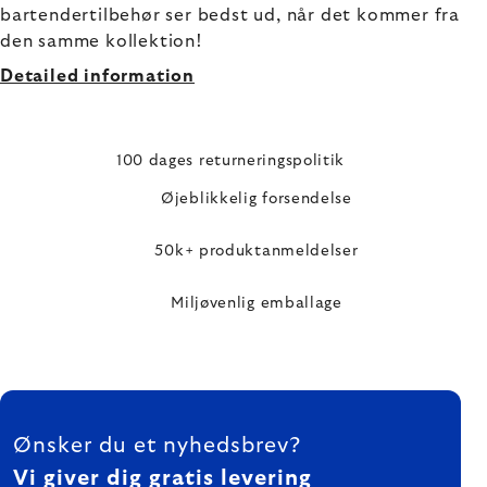
bartendertilbehør ser bedst ud, når det kommer fra
den samme kollektion!
Detailed information
100 dages returneringspolitik
Øjeblikkelig forsendelse
50k+ produktanmeldelser
Miljøvenlig emballage
FOOTER
Ønsker du et nyhedsbrev?
Vi giver dig gratis levering