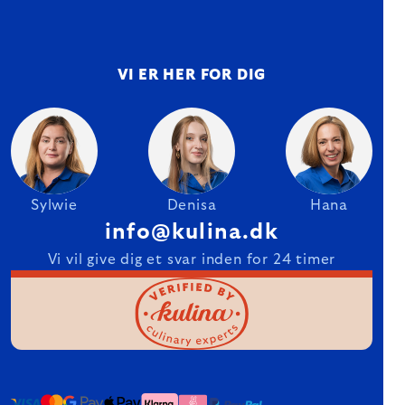
VI ER HER FOR DIG
Sylwie
Denisa
Hana
info@kulina.dk
Vi vil give dig et svar inden for 24 timer