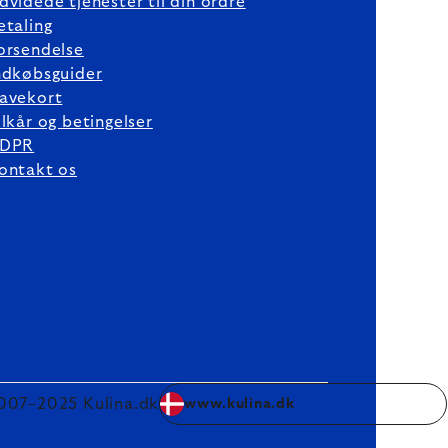
dvidede tjenester til din ordre
etaling
orsendelse
ndkøbsguider
avekort
ilkår og betingelser
DPR
ontakt os
007–2025 Kulina.dk
www.kulina.dk