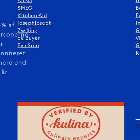
Alessi
U
SMEG
B
Kitchen Aid
F
JosephJoseph
I
5% af
Zwilling
G
rsonerne
de Buyer
V
r
Eva Solo
G
bonneret
K
mere end
 år
2