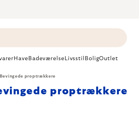
varer
Have
Badeværelse
Livsstil
Bolig
Outlet
Bevingede proptrækkere
evingede proptrækkere