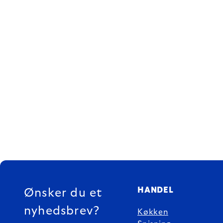
FOOTER
HANDEL
Ønsker du et
nyhedsbrev?
Køkken