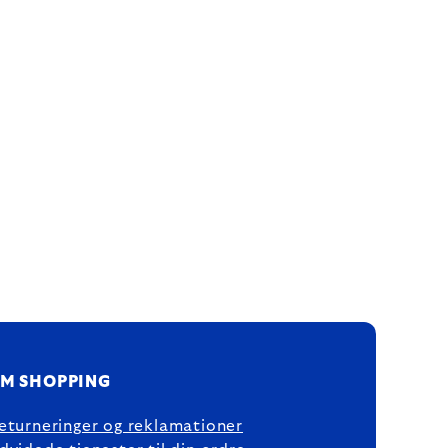
M SHOPPING
eturneringer og reklamationer