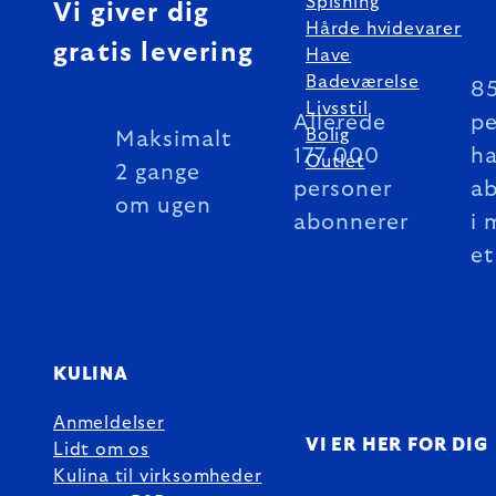
Spisning
Vi giver dig
Hårde hvidevarer
gratis levering
Have
Badeværelse
8
Livsstil
Allerede
pe
Bolig
Maksimalt
177 000
ha
Outlet
2 gange
personer
a
om ugen
abonnerer
i 
et
KULINA
Anmeldelser
VI ER HER FOR DIG
Lidt om os
Kulina til virksomheder