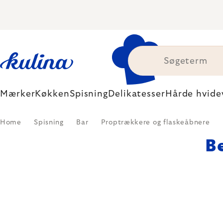
Skip
to
content
Mærker
Køkken
Spisning
Delikatesser
Hårde hvide
Home
Spisning
Bar
Proptrækkere og flaskeåbnere
B