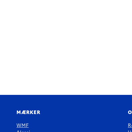
MÆRKER
O
WMF
R