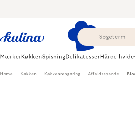
Skip
to
content
Mærker
Køkken
Spisning
Delikatesser
Hårde hvide
Home
Køkken
Køkkenrengøring
Affaldsspande
Bio