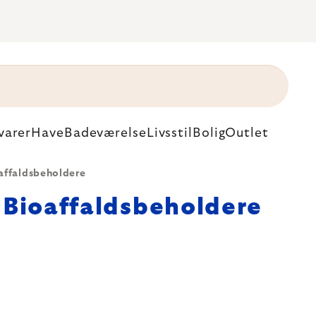
varer
Have
Badeværelse
Livsstil
Bolig
Outlet
affaldsbeholdere
Bioaffaldsbeholdere