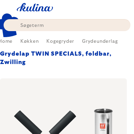
Skip
to
content
Home
Køkken
Kogegryder
Grydeunderlag
Grydelap TWIN SPECIALS, foldbar,
Zwilling