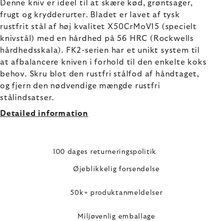
Denne kniv er ideel til at skære kød, grøntsager,
frugt og krydderurter. Bladet er lavet af tysk
rustfrit stål af høj kvalitet X50CrMoV15 (specielt
knivstål) med en hårdhed på 56 HRC (Rockwells
hårdhedsskala). FK2-serien har et unikt system til
at afbalancere kniven i forhold til den enkelte koks
behov. Skru blot den rustfri stålfod af håndtaget,
og fjern den nødvendige mængde rustfri
stålindsatser.
Detailed information
100 dages returneringspolitik
Øjeblikkelig forsendelse
50k+ produktanmeldelser
Miljøvenlig emballage