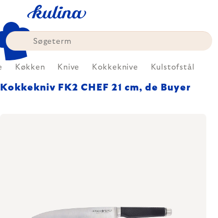
Skip
to
content
e
Køkken
Knive
Kokkeknive
Kulstofstål
Kokkekniv FK2 CHEF 21 cm, de Buyer