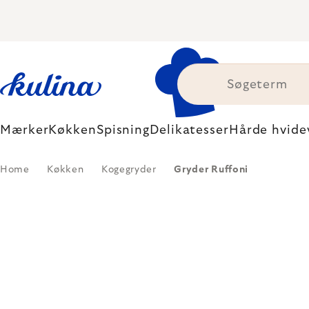
Skip
to
content
Mærker
Køkken
Spisning
Delikatesser
Hårde hvide
Home
Køkken
Kogegryder
Gryder Ruffoni