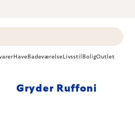
varer
Have
Badeværelse
Livsstil
Bolig
Outlet
Gryder Ruffoni