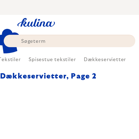
Skip
to
content
Tekstiler
Spisestue tekstiler
Dækkeservietter
Dækkeservietter
, Page 2