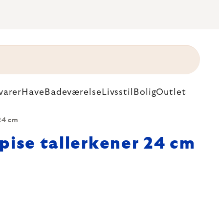
varer
Have
Badeværelse
Livsstil
Bolig
Outlet
 24 cm
pise tallerkener 24 cm