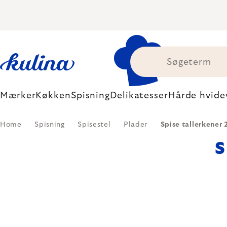
Skip
to
content
Mærker
Køkken
Spisning
Delikatesser
Hårde hvide
Home
Spisning
Spisestel
Plader
Spise tallerkener
S