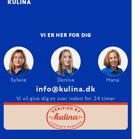
KULINA
VI ER HER FOR DIG
Sylwie
Denisa
Hana
info@kulina.dk
Vi vil give dig et svar inden for 24 timer