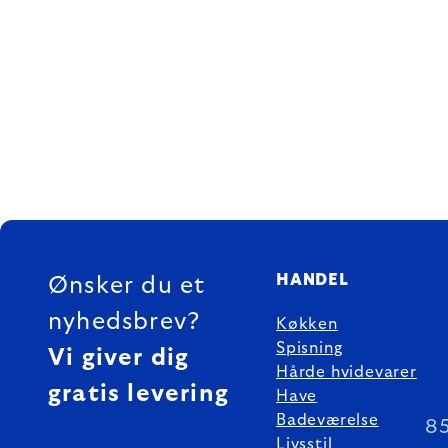
FOOTER
HANDEL
Ønsker du et
nyhedsbrev?
Køkken
Spisning
Vi giver dig
Hårde hvidevarer
gratis levering
Have
Badeværelse
8
Livsstil