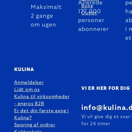
Allerede
pe
Bolig
Maksimalt
177 000
ha
Outlet
2 gange
personer
a
om ugen
abonnerer
i 
et
KULINA
Anmeldelser
VI ER HER FOR DIG
Lidt om os
Kulina til virksomheder
- engros B2B
info@kulina.
Er det din første gang i
Vi vil give dig et svar
Kulina?
for 24 timer
Sporing af ordrer