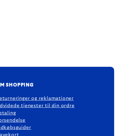
M SHOPPING
eturneringer og reklamationer
dvidede tjenester til din ordre
etaling
orsendelse
ndkøbsguider
avekort