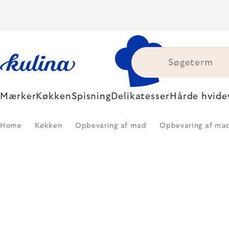
Skip
to
content
Mærker
Køkken
Spisning
Delikatesser
Hårde hvide
Home
Køkken
Opbevaring af mad
Opbevaring af ma