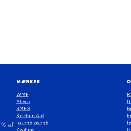
MÆRKER
O
WMF
R
Alessi
U
SMEG
B
Kitchen Aid
F
JosephJoseph
I
5% af
Zwilling
G