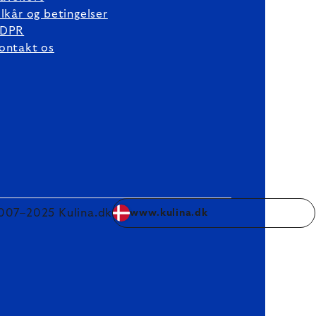
ilkår og betingelser
DPR
ontakt os
007–2025 Kulina.dk
www.kulina.dk