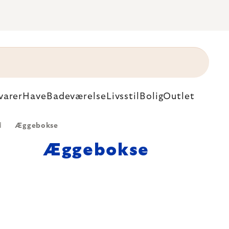
varer
Have
Badeværelse
Livsstil
Bolig
Outlet
d
Æggebokse
Æggebokse