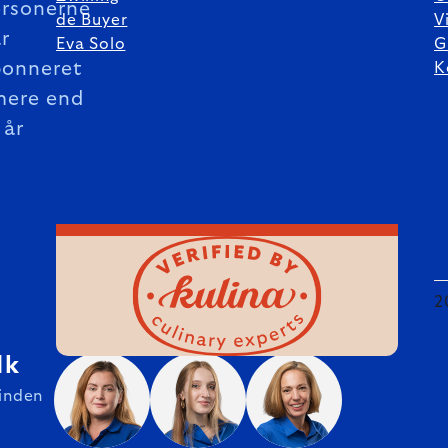
rsonerne
de Buyer
V
r
Eva Solo
G
bonneret
K
mere end
 år
2
dk
 inden