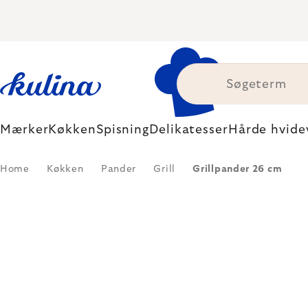
Skip
to
content
Mærker
Køkken
Spisning
Delikatesser
Hårde hvide
Home
Køkken
Pander
Grill
Grillpander 26 cm