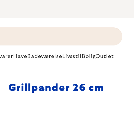
varer
Have
Badeværelse
Livsstil
Bolig
Outlet
Grillpander 26 cm