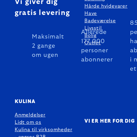
Vi giver dig
Hårde hvidevarer
gratis levering
Have
Badeværelse
8
Livsstil
Allerede
pe
Bolig
Maksimalt
177 000
ha
Outlet
2 gange
personer
a
om ugen
abonnerer
i 
et
KULINA
Anmeldelser
VI ER HER FOR DIG
Lidt om os
Kulina til virksomheder