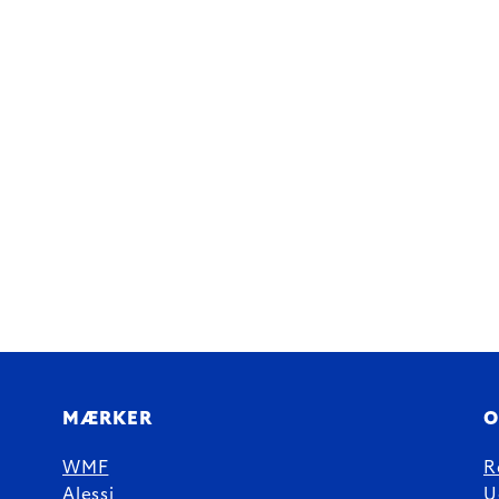
MÆRKER
O
WMF
R
Alessi
U