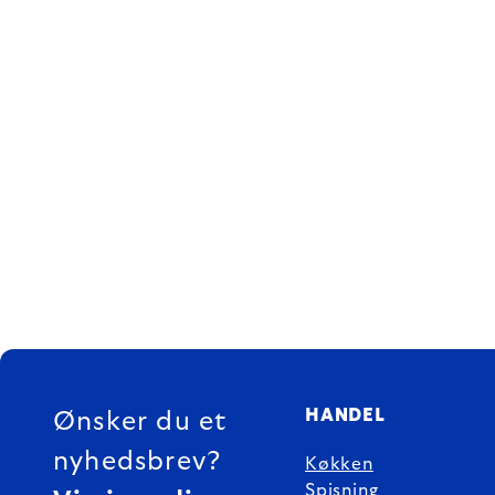
FOOTER
HANDEL
Ønsker du et
nyhedsbrev?
Køkken
Spisning