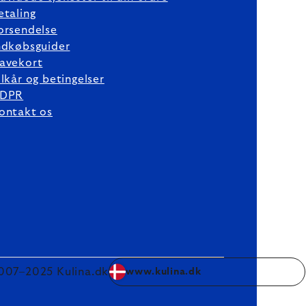
etaling
orsendelse
ndkøbsguider
avekort
ilkår og betingelser
DPR
ontakt os
007–2025 Kulina.dk
www.kulina.dk