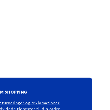
M SHOPPING
eturneringer og reklamationer
dvidede tjenester til din ordre