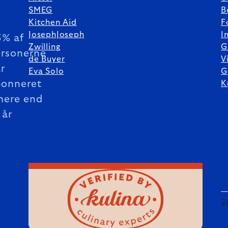
SMEG
B
Kitchen Aid
F
JosephJoseph
I
5% af
Zwilling
G
rsonerne
de Buyer
V
r
Eva Solo
G
bonneret
K
mere end
 år
2