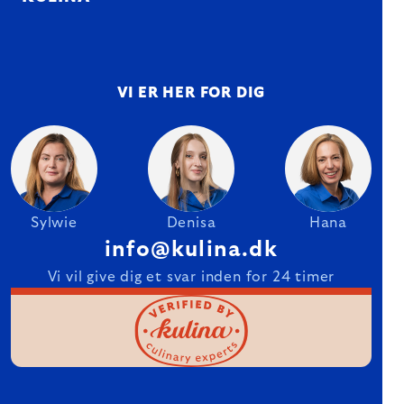
VI ER HER FOR DIG
Sylwie
Denisa
Hana
info@kulina.dk
Vi vil give dig et svar inden for 24 timer