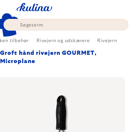
Skip
to
content
ken tilbehør
Rivejern og udskærere
Rivejern
Groft hånd rivejern GOURMET,
Microplane