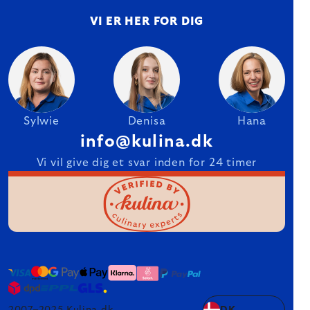
VI ER HER FOR DIG
Sylwie
Denisa
Hana
info@kulina.dk
Vi vil give dig et svar inden for 24 timer
2007–2025 Kulina.dk
DK