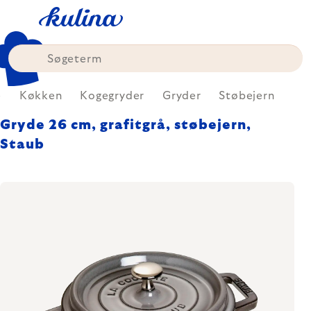
Skip
to
content
e
Køkken
Kogegryder
Gryder
Støbejern
Gryde 26 cm, grafitgrå, støbejern,
Staub