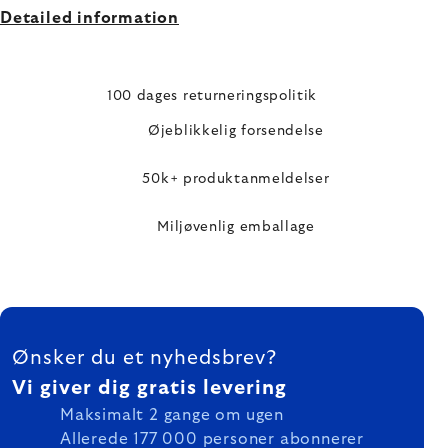
Detailed information
100 dages returneringspolitik
Øjeblikkelig forsendelse
50k+ produktanmeldelser
Miljøvenlig emballage
FOOTER
Ønsker du et nyhedsbrev?
Vi giver dig gratis levering
Maksimalt 2 gange om ugen
Allerede 177 000 personer abonnerer