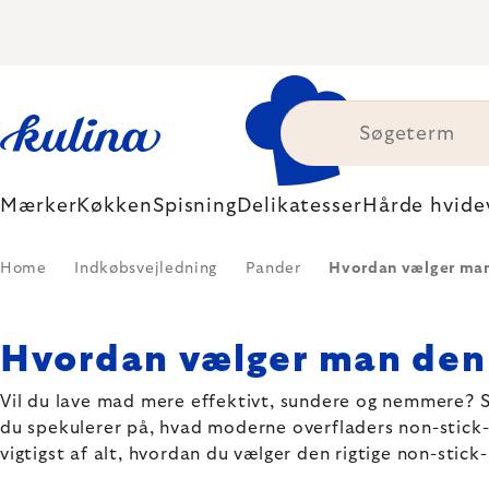
Skip
to
content
Mærker
Køkken
Spisning
Delikatesser
Hårde hvide
Home
Indkøbsvejledning
Pander
Hvordan vælger man
Hvordan vælger man den
Vil du lave mad mere effektivt, sundere og nemmere? Så
du spekulerer på, hvad moderne overfladers non-stick-
vigtigst af alt, hvordan du vælger den rigtige non-stic