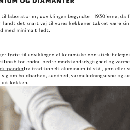
TANIUM OG DIAMANTER
 til laboratorier; udviklingen begyndte i 1930'erne, da
er fandt det snart vej til vores køkkener takket være 
mad med minimalt fedt.
r førte til udviklingen af keramiske non-stick-belægn
ntfinish for endnu bedre modstandsdygtighed og varme
ick-pander
fra traditionelt aluminium til stål, jern eller
r sig om holdbarhed, sundhed, varmeledningsevne og si
l dit køkken.