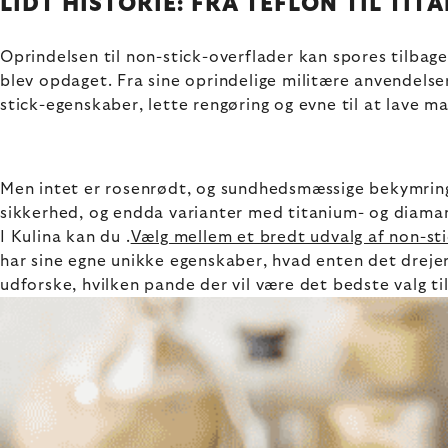
LIDT HISTORIE: FRA TEFLON TIL TI
Oprindelsen til non-stick-overflader kan spores tilbage
blev opdaget. Fra sine oprindelige militære anvendels
stick-egenskaber, lette rengøring og evne til at lave 
Men intet er rosenrødt, og sundhedsmæssige bekymringe
sikkerhed, og endda varianter med titanium- og diama
I Kulina kan du .
Vælg mellem et bredt udvalg af non-st
har sine egne unikke egenskaber, hvad enten det dreje
udforske, hvilken pande der vil være det bedste valg ti