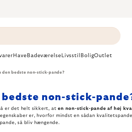
varer
Have
Badeværelse
Livsstil
Bolig
Outlet
 den bedste non-stick-pande?
 bedste non-stick-pande
 er det helt sikkert, at
en non-stick-pande af høj kva
egenskaber er, hvorfor mindst en sådan kvalitetspande 
k-pande, så bliv hængende.