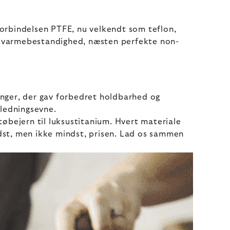
 forbindelsen PTFE, nu velkendt som teflon,
sin varmebestandighed, næsten perfekte non-
inger, der gav forbedret holdbarhed og
ledningsevne.
 støbejern til luksustitanium. Hvert materiale
dst, men ikke mindst, prisen. Lad os sammen