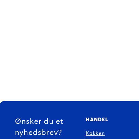
FOOTER
HANDEL
Ønsker du et
nyhedsbrev?
Køkken