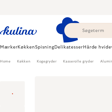
Skip
to
content
Mærker
Køkken
Spisning
Delikatesser
Hårde hvide
Home
Køkken
Kogegryder
Kasserolle gryder
Alumi