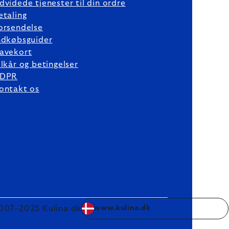
dvidede tjenester til din ordre
etaling
orsendelse
ndkøbsguider
avekort
ilkår og betingelser
DPR
ontakt os
007–2025 Kulina.dk
www.kulina.dk