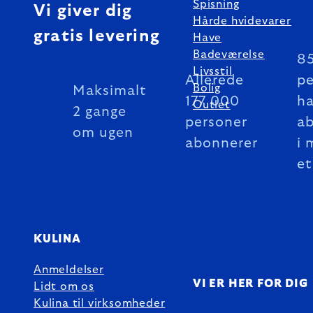
Spisning
Vi giver dig
Hårde hvidevarer
gratis levering
Have
Badeværelse
8
Livsstil
Allerede
pe
Bolig
Maksimalt
177 000
ha
Outlet
2 gange
personer
a
om ugen
abonnerer
i 
et
KULINA
Anmeldelser
VI ER HER FOR DIG
Lidt om os
Kulina til virksomheder