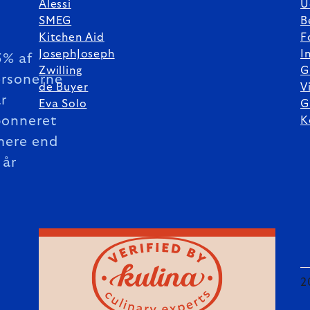
Alessi
U
SMEG
B
Kitchen Aid
F
JosephJoseph
I
5% af
Zwilling
G
rsonerne
de Buyer
V
r
Eva Solo
G
bonneret
K
mere end
 år
2