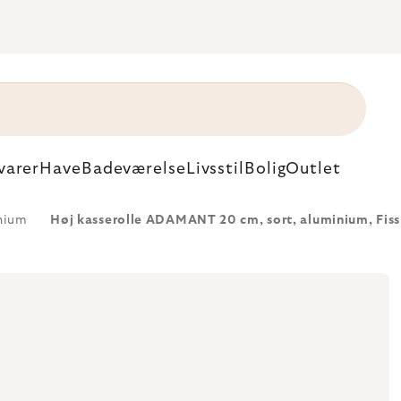
varer
Have
Badeværelse
Livsstil
Bolig
Outlet
nium
Høj kasserolle ADAMANT 20 cm, sort, aluminium, Fiss