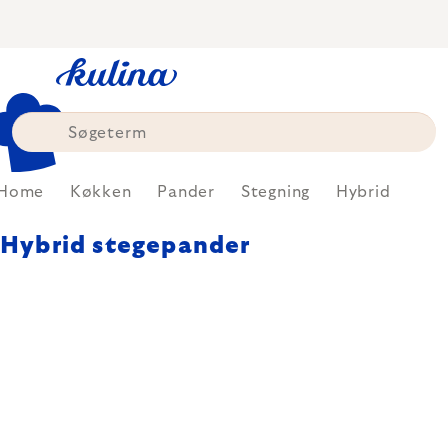
Skip
to
content
Home
Køkken
Pander
Stegning
Hybrid
Hybrid stegepander