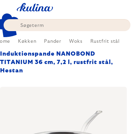
Skip
to
content
ome
Køkken
Pander
Woks
Rustfrit stål
Induktionspande NANOBOND
TITANIUM 36 cm, 7,2 l, rustfrit stål,
Hestan