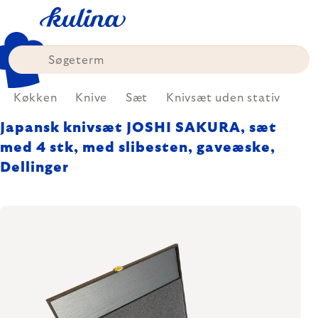
Skip
to
content
Køkken
Knive
Sæt
Knivsæt uden stativ
Japansk knivsæt JOSHI SAKURA, sæt
med 4 stk, med slibesten, gaveæske,
Dellinger