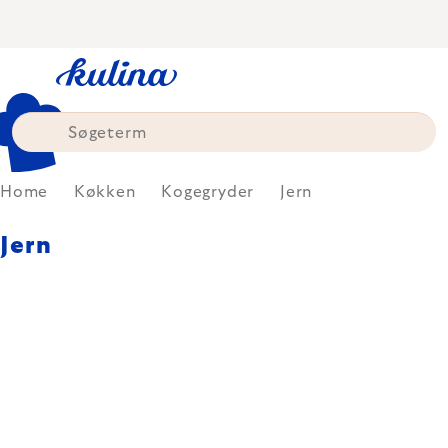
Skip
to
content
Home
Køkken
Kogegryder
Jern
Jern