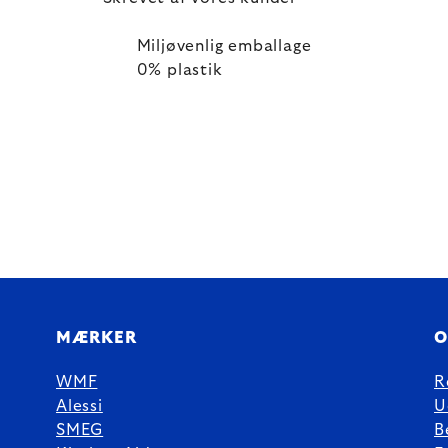
Miljøvenlig emballage
0% plastik
MÆRKER
O
WMF
R
Alessi
U
SMEG
B