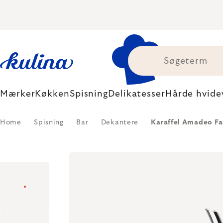
Skip
to
content
Mærker
Køkken
Spisning
Delikatesser
Hårde hvide
Home
Spisning
Bar
Dekantere
Karaffel Amadeo Fa