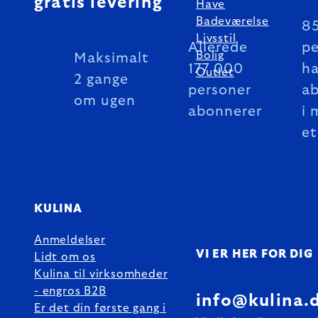
gratis levering
Have
Badeværelse
8
Livsstil
Allerede
pe
Bolig
Maksimalt
177 000
ha
Outlet
2 gange
personer
a
om ugen
abonnerer
i 
et
KULINA
Anmeldelser
VI ER HER FOR DIG
Lidt om os
Kulina til virksomheder
- engros B2B
info@kulina.
Er det din første gang i