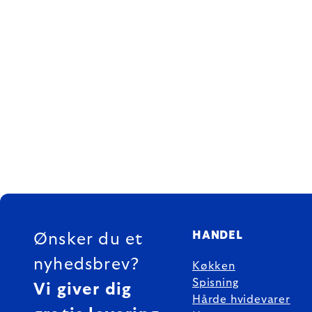
FOOTER
HANDEL
Ønsker du et
nyhedsbrev?
Køkken
Spisning
Vi giver dig
Hårde hvidevarer