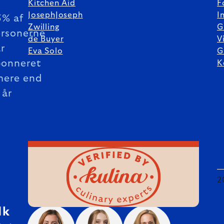
Kitchen Aid
F
JosephJoseph
I
5% af
Zwilling
G
rsonerne
de Buyer
V
r
Eva Solo
G
bonneret
K
mere end
 år
2
dk