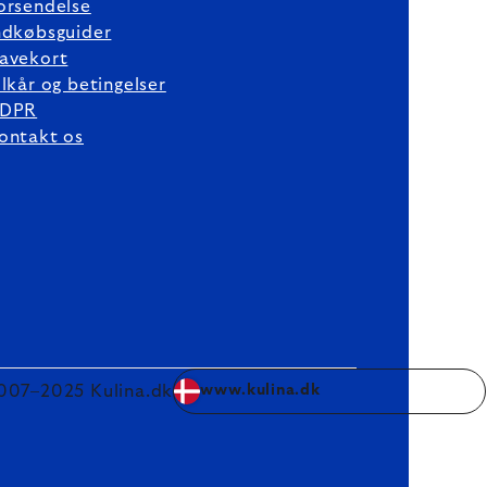
orsendelse
ndkøbsguider
avekort
ilkår og betingelser
DPR
ontakt os
007–2025 Kulina.dk
www.kulina.dk