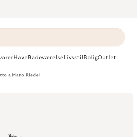
varer
Have
Badeværelse
Livsstil
Bolig
Outlet
tto a Mano Riedel