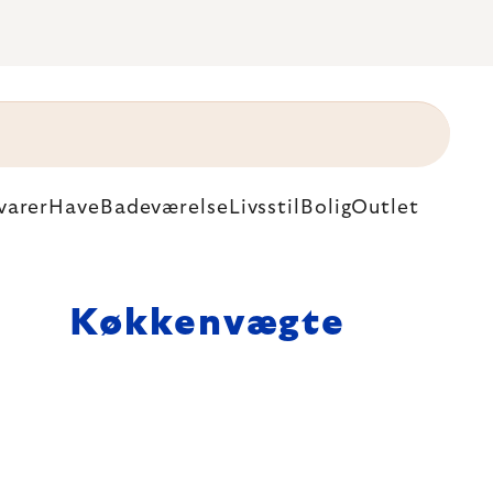
varer
Have
Badeværelse
Livsstil
Bolig
Outlet
Køkkenvægte