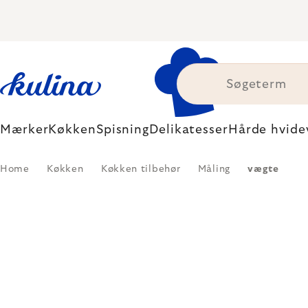
Skip
to
content
Mærker
Køkken
Spisning
Delikatesser
Hårde hvide
Home
Køkken
Køkken tilbehør
Måling
vægte