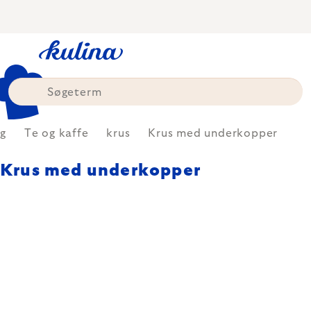
Skip
to
content
ng
Te og kaffe
krus
Krus med underkopper
Krus med underkopper