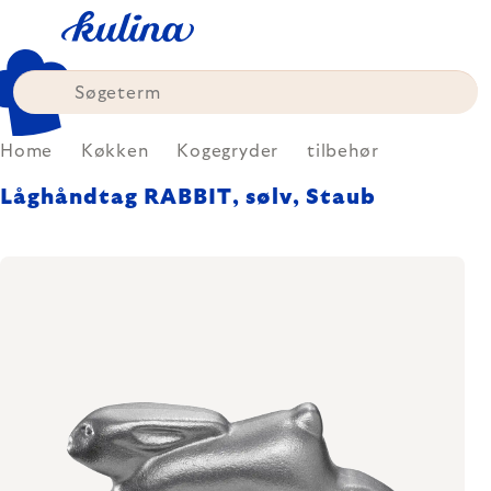
Skip
to
content
Home
Køkken
Kogegryder
tilbehør
Låghåndtag RABBIT, sølv, Staub