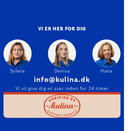
VI ER HER FOR DIG
Sylwie
Denisa
Hana
info@kulina.dk
Vi vil give dig et svar inden for 24 timer