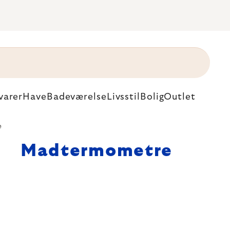
varer
Have
Badeværelse
Livsstil
Bolig
Outlet
e
Madtermometre