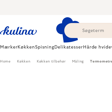
Skip
to
content
Mærker
Køkken
Spisning
Delikatesser
Hårde hvide
Home
Køkken
Køkken tilbehør
Måling
Termometr