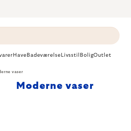
varer
Have
Badeværelse
Livsstil
Bolig
Outlet
erne vaser
Moderne vaser