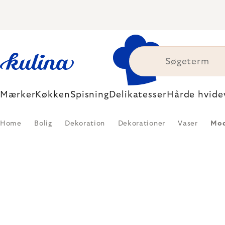
Skip
to
content
Mærker
Køkken
Spisning
Delikatesser
Hårde hvide
Home
Bolig
Dekoration
Dekorationer
Vaser
Mod