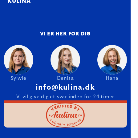
KULINA
VI ER HER FOR DIG
Sylwie
Denisa
Hana
info@kulina.dk
Vi vil give dig et svar inden for 24 timer