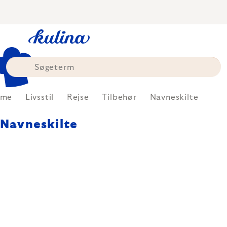
Skip
to
content
ome
Livsstil
Rejse
Tilbehør
Navneskilte
Navneskilte