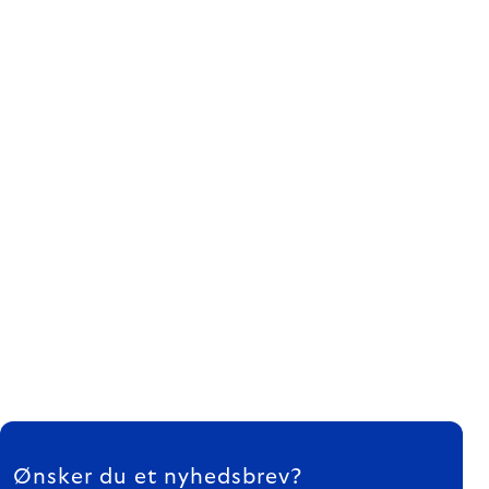
FOOTER
Ønsker du et nyhedsbrev?