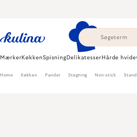
Skip
to
content
Mærker
Køkken
Spisning
Delikatesser
Hårde hvide
Home
Køkken
Pander
Stegning
Non-stick
Stand