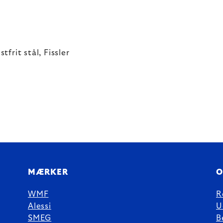
rit stål, Fissler
MÆRKER
O
WMF
R
Alessi
U
SMEG
B