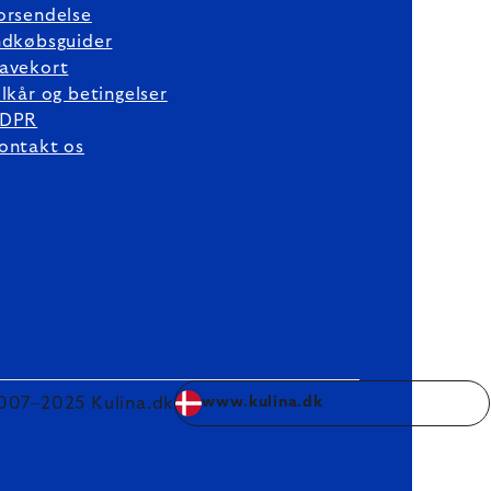
orsendelse
ndkøbsguider
avekort
ilkår og betingelser
DPR
ontakt os
007–2025 Kulina.dk
www.kulina.dk