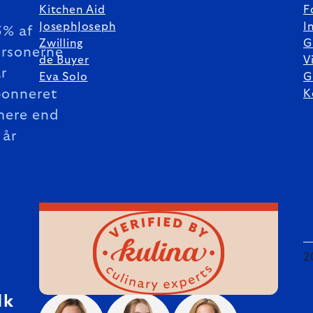
Kitchen Aid
F
JosephJoseph
I
5% af
Zwilling
G
rsonerne
de Buyer
V
r
Eva Solo
G
bonneret
K
mere end
 år
2
dk