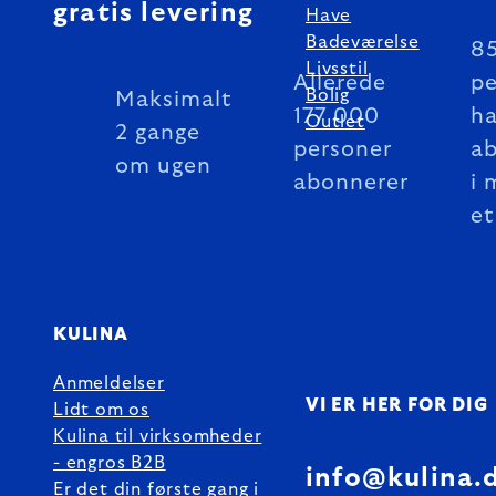
gratis levering
Have
Badeværelse
8
Livsstil
Allerede
pe
Bolig
Maksimalt
177 000
ha
Outlet
2 gange
personer
a
om ugen
abonnerer
i 
et
KULINA
Anmeldelser
VI ER HER FOR DIG
Lidt om os
Kulina til virksomheder
- engros B2B
info@kulina.
Er det din første gang i