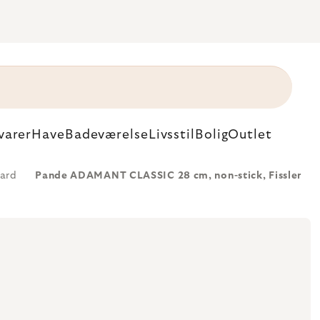
varer
Have
Badeværelse
Livsstil
Bolig
Outlet
ard
Pande ADAMANT CLASSIC 28 cm, non-stick, Fissler