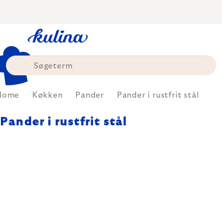
Skip
to
content
Home
Køkken
Pander
Pander i rustfrit stål
Pander i rustfrit stål