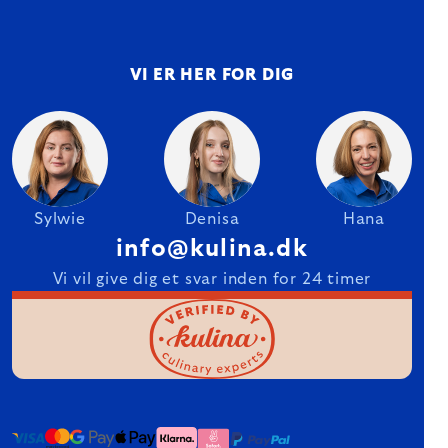
VI ER HER FOR DIG
Sylwie
Denisa
Hana
info@kulina.dk
Vi vil give dig et svar inden for 24 timer