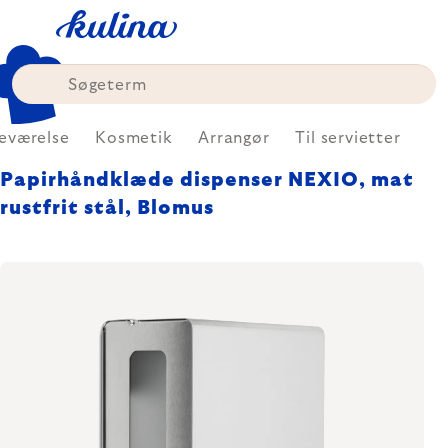
Skip
to
content
eværelse
Kosmetik
Arrangør
Til servietter
Papirhåndklæde dispenser NEXIO, mat
rustfrit stål, Blomus