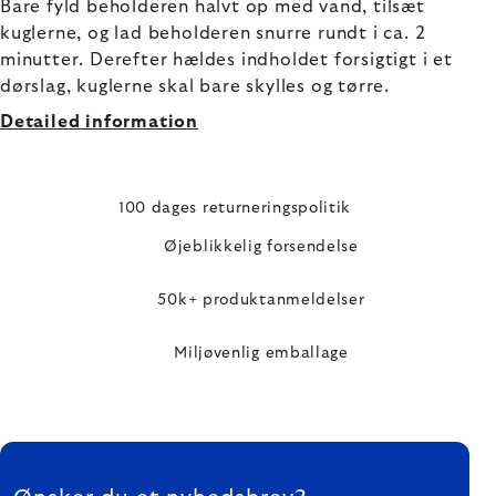
Bare fyld beholderen halvt op med vand, tilsæt
kuglerne, og lad beholderen snurre rundt i ca. 2
minutter. Derefter hældes indholdet forsigtigt i et
dørslag, kuglerne skal bare skylles og tørre.
Detailed information
100 dages returneringspolitik
Øjeblikkelig forsendelse
50k+ produktanmeldelser
Miljøvenlig emballage
FOOTER