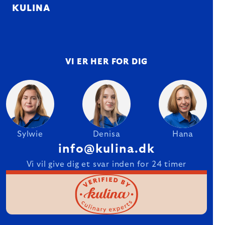
KULINA
VI ER HER FOR DIG
Sylwie
Denisa
Hana
info@kulina.dk
Vi vil give dig et svar inden for 24 timer