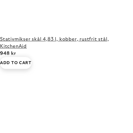
Stativmikser skål 4,83 l, kobber, rustfrit stål,
KitchenAid
948 kr
ADD TO CART