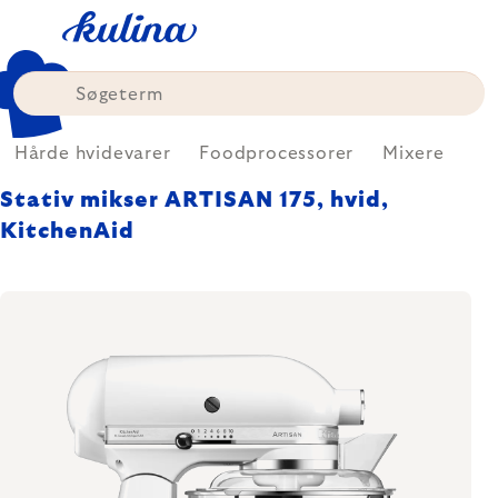
Skip
to
content
Hårde hvidevarer
Foodprocessorer
Mixere
Stativ mikser ARTISAN 175, hvid,
KitchenAid