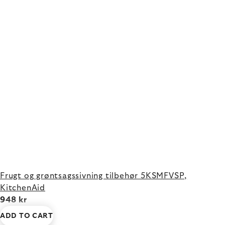
Frugt og grøntsagssivning tilbehør 5KSMFVSP,
KitchenAid
948 kr
ADD TO CART