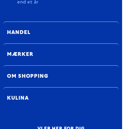
end et år
HANDEL
MÆRKER
OM SHOPPING
KULINA
VI ER HER FOR DIG