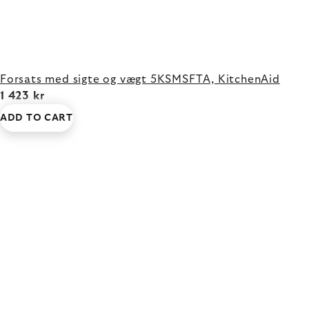
Forsats med sigte og vægt 5KSMSFTA, KitchenAid
1 423 kr
ADD TO CART