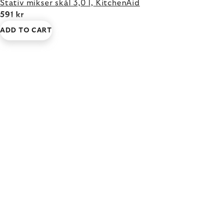
Stativ mikser skål 3,0 l, KitchenAid
591 kr
ADD TO CART