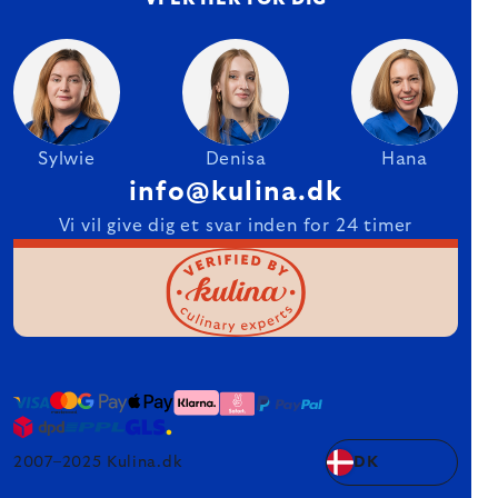
Sylwie
Denisa
Hana
info@kulina.dk
Vi vil give dig et svar inden for 24 timer
2007–2025 Kulina.dk
DK