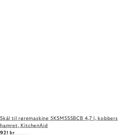
Skål til røremaskine 5KSM5SSBCB 4,7 l, kobbers
hamret, KitchenAid
921 kr