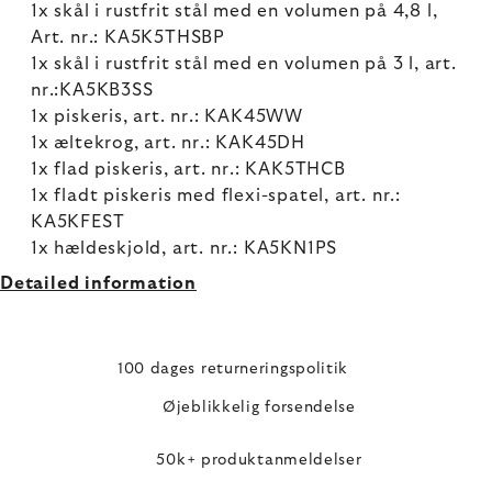
1x skål i rustfrit stål med en volumen på 4,8 l,
Art. nr.: KA5K5THSBP
1x skål i rustfrit stål med en volumen på 3 l, art.
nr.:KA5KB3SS
1x piskeris, art. nr.: KAK45WW
1x æltekrog, art. nr.: KAK45DH
1x flad piskeris, art. nr.: KAK5THCB
1x fladt piskeris med flexi-spatel, art. nr.:
KA5KFEST
1x hældeskjold, art. nr.: KA5KN1PS
Detailed information
100 dages returneringspolitik
Øjeblikkelig forsendelse
50k+ produktanmeldelser