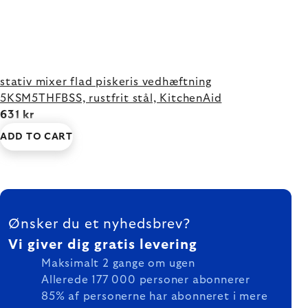
stativ mixer flad piskeris vedhæftning
5KSM5THFBSS, rustfrit stål, KitchenAid
631 kr
ADD TO CART
FOOTER
Ønsker du et nyhedsbrev?
Vi giver dig gratis levering
Maksimalt 2 gange om ugen
Allerede 177 000 personer abonnerer
85% af personerne har abonneret i mere