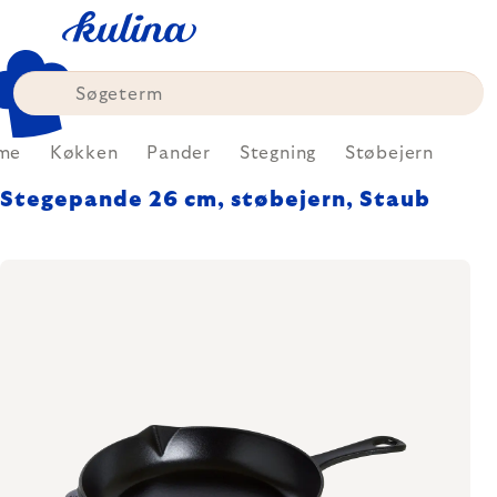
Skip
to
content
me
Køkken
Pander
Stegning
Støbejern
Stegepande 26 cm, støbejern, Staub