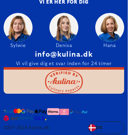
VI ER HER FOR DIG
Sylwie
Denisa
Hana
info@kulina.dk
Vi vil give dig et svar inden for 24 timer
2007–2025 Kulina.dk
DK