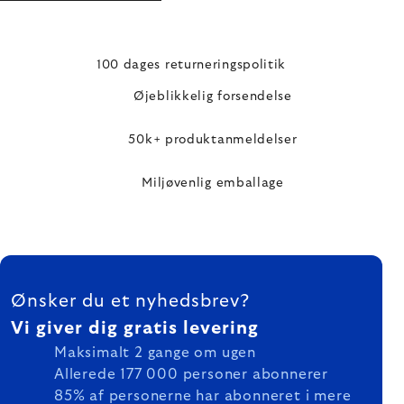
100 dages returneringspolitik
Øjeblikkelig forsendelse
50k+ produktanmeldelser
Miljøvenlig emballage
FOOTER
Ønsker du et nyhedsbrev?
Vi giver dig gratis levering
Maksimalt 2 gange om ugen
Allerede 177 000 personer abonnerer
85% af personerne har abonneret i mere