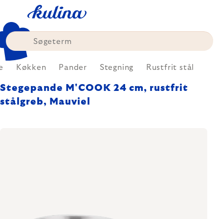
Skip
to
content
e
Køkken
Pander
Stegning
Rustfrit stål
Stegepande M'COOK 24 cm, rustfrit
stålgreb, Mauviel