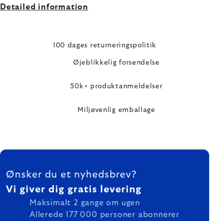
Detailed information
100 dages returneringspolitik
Øjeblikkelig forsendelse
50k+ produktanmeldelser
Miljøvenlig emballage
FOOTER
Ønsker du et nyhedsbrev?
Vi giver dig gratis levering
Maksimalt 2 gange om ugen
Allerede 177 000 personer abonnerer