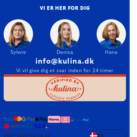
VI ER HER FOR DIG
Sylwie
Denisa
Hana
info@kulina.dk
Vi vil give dig et svar inden for 24 timer
2007–2025 Kulina.dk
DK