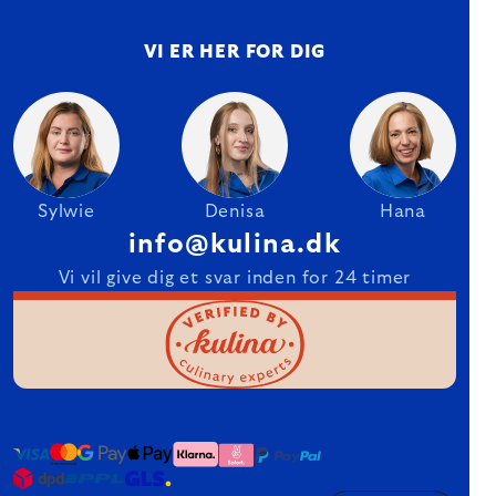
VI ER HER FOR DIG
Sylwie
Denisa
Hana
info@kulina.dk
Vi vil give dig et svar inden for 24 timer