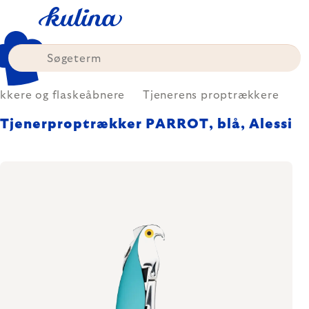
Skip
to
content
kkere og flaskeåbnere
Tjenerens proptrækkere
Tjenerproptrækker PARROT, blå, Alessi