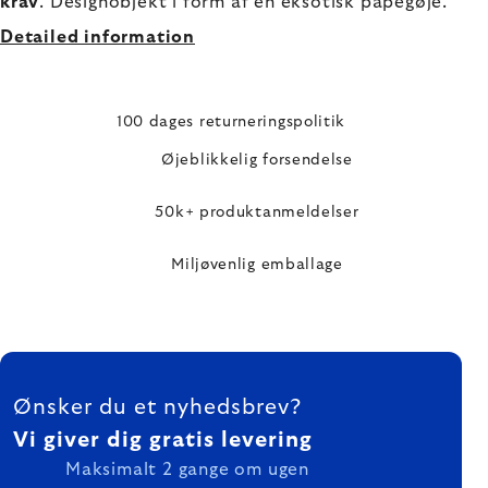
krav
. Designobjekt i form af en eksotisk papegøje.
Detailed information
100 dages returneringspolitik
Øjeblikkelig forsendelse
50k+ produktanmeldelser
Miljøvenlig emballage
FOOTER
Ønsker du et nyhedsbrev?
Vi giver dig gratis levering
Maksimalt 2 gange om ugen