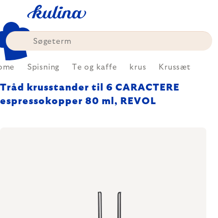
Skip
to
content
ome
Spisning
Te og kaffe
krus
Krussæt
Tråd krusstander til 6 CARACTERE
espressokopper 80 ml, REVOL