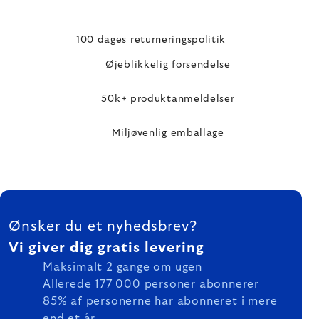
100 dages returneringspolitik
Øjeblikkelig forsendelse
50k+ produktanmeldelser
Miljøvenlig emballage
FOOTER
Ønsker du et nyhedsbrev?
Vi giver dig gratis levering
Maksimalt 2 gange om ugen
Allerede 177 000 personer abonnerer
85% af personerne har abonneret i mere
end et år