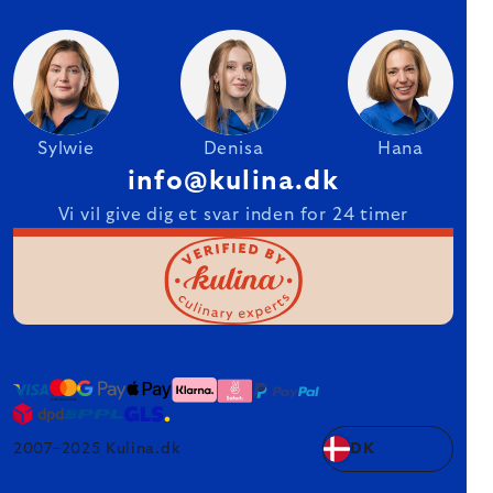
Sylwie
Denisa
Hana
info@kulina.dk
Vi vil give dig et svar inden for 24 timer
2007–2025 Kulina.dk
DK