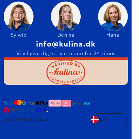
Sylwie
Denisa
Hana
info@kulina.dk
Vi vil give dig et svar inden for 24 timer
2007–2025 Kulina.dk
DK