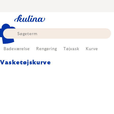
Skip
to
content
Badeværelse
Rengøring
Tøjvask
Kurve
Vasketøjskurve