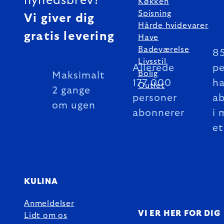
nyhedsbrev?
Køkken
Spisning
Vi giver dig
Hårde hvidevarer
gratis levering
Have
Badeværelse
8
Livsstil
Allerede
pe
Bolig
Maksimalt
177 000
ha
Outlet
2 gange
personer
a
om ugen
abonnerer
i 
et
KULINA
Anmeldelser
VI ER HER FOR DIG
Lidt om os