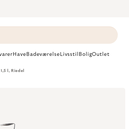
varer
Have
Badeværelse
Livsstil
Bolig
Outlet
,5 l, Riedel