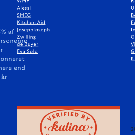
WMF
R
Alessi
U
SMEG
B
Kitchen Aid
F
JosephJoseph
I
5% af
Zwilling
G
rsonerne
de Buyer
V
r
Eva Solo
G
bonneret
K
mere end
 år
2