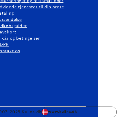
eturneringer og reklamationer
dvidede tjenester til din ordre
etaling
orsendelse
ndkøbsguider
avekort
ilkår og betingelser
DPR
ontakt os
007–2025 Kulina.dk
www.kulina.dk