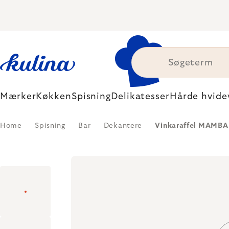
Skip
to
content
Mærker
Køkken
Spisning
Delikatesser
Hårde hvide
Home
Spisning
Bar
Dekantere
Vinkaraffel MAMBA 1