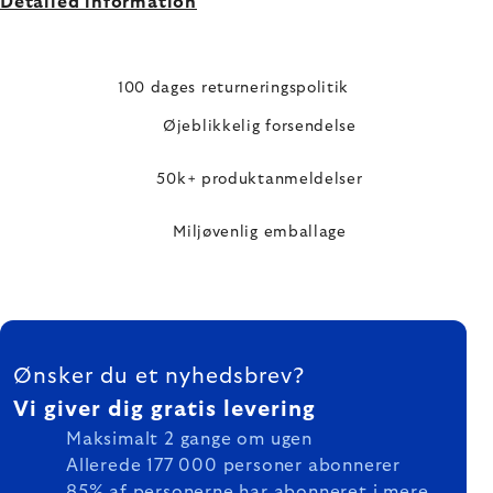
Detailed information
100 dages returneringspolitik
Øjeblikkelig forsendelse
50k+ produktanmeldelser
Miljøvenlig emballage
FOOTER
Ønsker du et nyhedsbrev?
Vi giver dig gratis levering
Maksimalt 2 gange om ugen
Allerede 177 000 personer abonnerer
85% af personerne har abonneret i mere