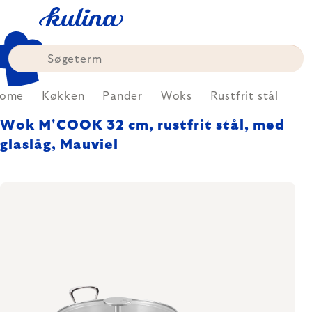
Skip
to
content
ome
Køkken
Pander
Woks
Rustfrit stål
Wok M'COOK 32 cm, rustfrit stål, med
glaslåg, Mauviel