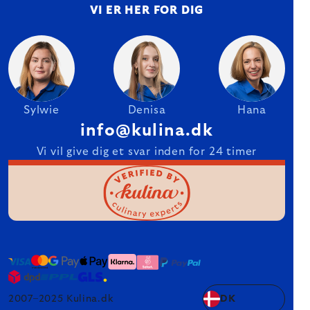
VI ER HER FOR DIG
Sylwie
Denisa
Hana
info@kulina.dk
Vi vil give dig et svar inden for 24 timer
2007–2025 Kulina.dk
DK