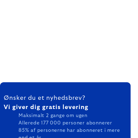
FOOTER
Ønsker du et nyhedsbrev?
Vi giver dig gratis levering
Maksimalt 2 gange om ugen
Allerede 177 000 personer abonnerer
85% af personerne har abonneret i mere
end et år