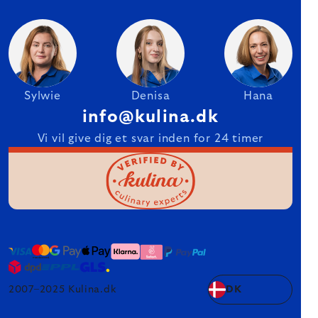
Sylwie
Denisa
Hana
info@kulina.dk
Vi vil give dig et svar inden for 24 timer
2007–2025 Kulina.dk
DK