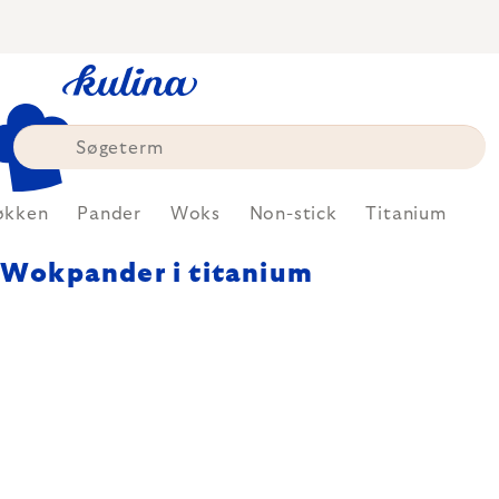
Skip
to
content
økken
Pander
Woks
Non-stick
Titanium
Wokpander i titanium