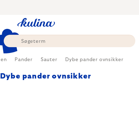
Skip
to
content
ken
Pander
Sauter
Dybe pander ovnsikker
Dybe pander ovnsikker