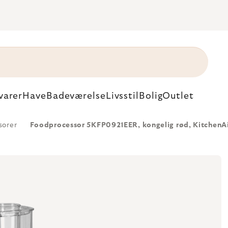
varer
Have
Badeværelse
Livsstil
Bolig
Outlet
sorer
Foodprocessor 5KFP0921EER, kongelig rød, KitchenA