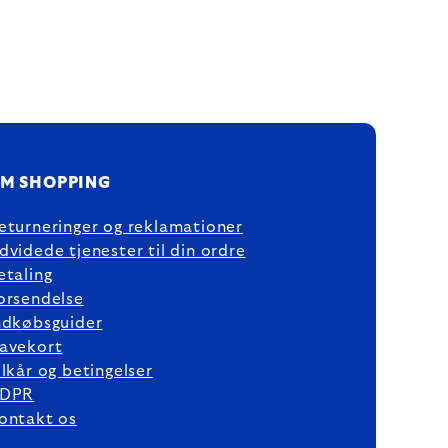
M SHOPPING
eturneringer og reklamationer
dvidede tjenester til din ordre
etaling
orsendelse
ndkøbsguider
avekort
ilkår og betingelser
DPR
ontakt os