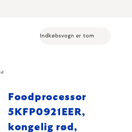
Indkøbsvogn er tom
Shopping cart
id
Foodprocessor
5KFP0921EER,
kongelig rød,