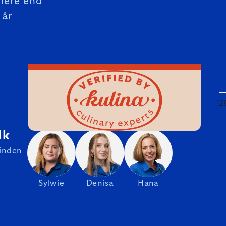
mere end
 år
2
dk
 inden
Sylwie
Denisa
Hana