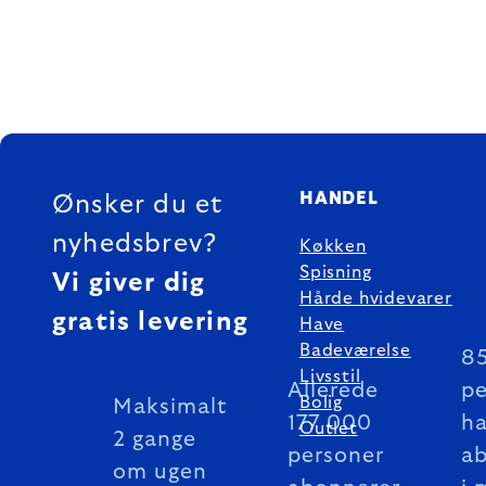
FOOTER
HANDEL
Ønsker du et
nyhedsbrev?
Køkken
Spisning
Vi giver dig
Hårde hvidevarer
gratis levering
Have
Badeværelse
8
Livsstil
Allerede
pe
Bolig
Maksimalt
177 000
ha
Outlet
2 gange
personer
a
om ugen