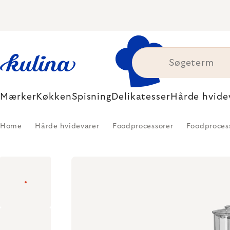
Skip
to
content
Mærker
Køkken
Spisning
Delikatesser
Hårde hvide
Home
Hårde hvidevarer
Foodprocessorer
Foodproces