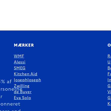
MÆRKER
O
WMF
R
Alessi
U
SMEG
B
Kitchen Aid
F
JosephJoseph
I
5% af
Zwilling
G
rsonerne
de Buyer
V
r
Eva Solo
G
bonneret
K