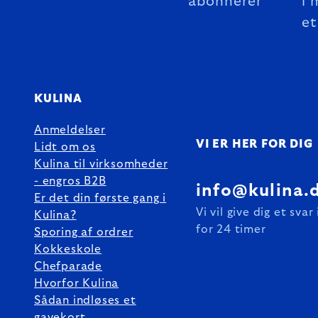
abonnerer
i 
et
KULINA
Anmeldelser
VI ER HER FOR DIG
Lidt om os
Kulina til virksomheder
- engros B2B
info@kulina.
Er det din første gang i
Vi vil give dig et svar
Kulina?
for 24 timer
Sporing af ordrer
Kokkeskole
Chefparade
Hvorfor Kulina
Sådan indløses et
gavekort