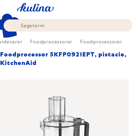
Skip
to
content
videvarer
Foodprocessorer
Foodprocessorer
Foodprocessor 5KFP0921EPT, pistacie,
KitchenAid